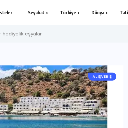
isteler
Seyahat
Türkiye
Dünya
Tati
r hediyelik eşyalar
ALIŞVERIŞ