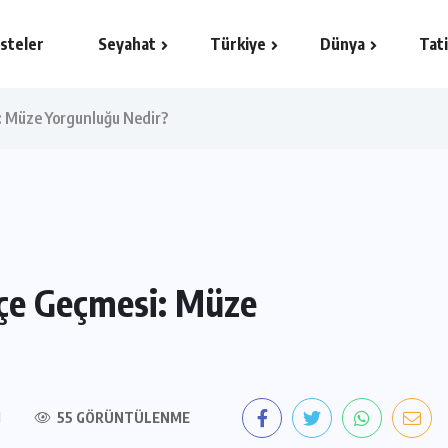
isteler
Seyahat
Türkiye
Dünya
Tati
i: Müze Yorgunluğu Nedir?
İçe Geçmesi: Müze
M
55 GÖRÜNTÜLENME