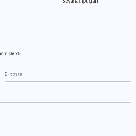
Seyahat ipuçları
enmişlerdir