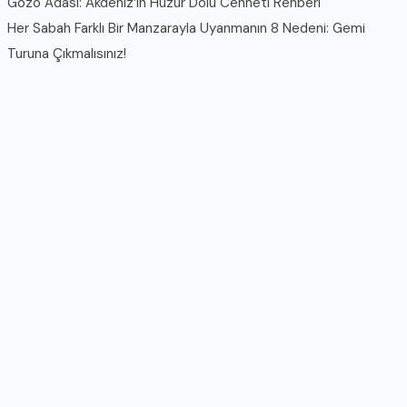
Gozo Adası: Akdeniz’in Huzur Dolu Cenneti Rehberi
Her Sabah Farklı Bir Manzarayla Uyanmanın 8 Nedeni: Gemi
Turuna Çıkmalısınız!