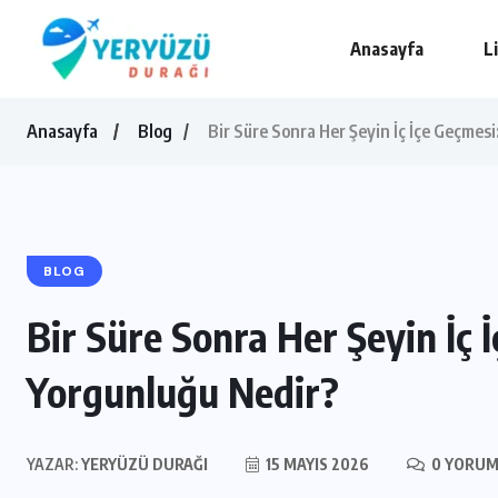
Anasayfa
L
Anasayfa
Blog
Bir Süre Sonra Her Şeyin İç İçe Geçmes
BLOG
Bir Süre Sonra Her Şeyin İç 
Yorgunluğu Nedir?
YAZAR:
YERYÜZÜ DURAĞI
15 MAYIS 2026
0 YORU