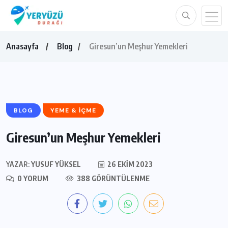
Anasayfa
Blog
Giresun’un Meşhur Yemekleri
BLOG
YEME & İÇME
Giresun’un Meşhur Yemekleri
YAZAR:
YUSUF YÜKSEL
26 EKIM 2023
0 YORUM
388 GÖRÜNTÜLENME