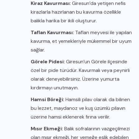
Kiraz Kavurması:
Giresun’da yetişen nefis
kirazlarla hazırlanan bu kavurma özellikle
balıkla harika bir ikili oluşturur.
Taflan Kavurması:
Taflan meyvesi ile yapılan
kavurma, et yemekleriyle mükemmel bir uyum
sağlar.
Görele Pidesi:
Giresun’un Görele ilçesinde
özel bir pide türüdür. Kavurmalı veya peynirli
olarak deneyebilirsiniz. Üzerine yumurta
kırdırmayı unutmayın.
Hamsi Böreği:
Hamsili pilav olarak da bilinen
bu lezzet, maydanoz ve kuş üzümlü pilavın
üzerine hamsi eklenerek fırına verilir.
Mısır Ekmeği:
Balık sofralarının vazgeçilmezi
olan mısır ekmeği, her yemeğe eşlik edebilen