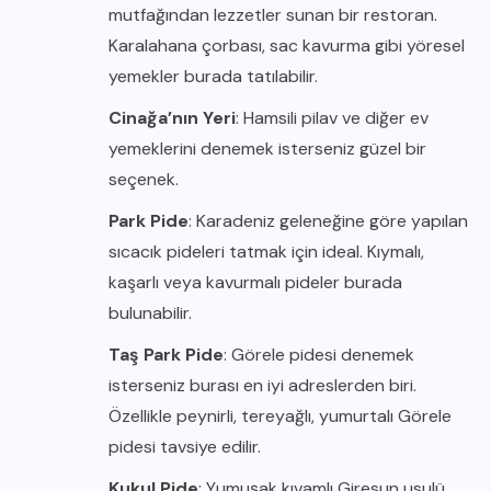
mutfağından lezzetler sunan bir restoran.
Karalahana çorbası, sac kavurma gibi yöresel
yemekler burada tatılabilir.
Cinağa’nın Yeri
: Hamsili pilav ve diğer ev
yemeklerini denemek isterseniz güzel bir
seçenek.
Park Pide
: Karadeniz geleneğine göre yapılan
sıcacık pideleri tatmak için ideal. Kıymalı,
kaşarlı veya kavurmalı pideler burada
bulunabilir.
Taş Park Pide
: Görele pidesi denemek
isterseniz burası en iyi adreslerden biri.
Özellikle peynirli, tereyağlı, yumurtalı Görele
pidesi tavsiye edilir.
Kukul Pide
: Yumuşak kıvamlı Giresun usulü