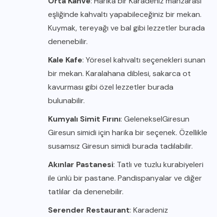
Orta Kahve
: Harika bir Karadeniz manzarası
eşliğinde kahvaltı yapabileceğiniz bir mekan.
Kuymak, tereyağı ve bal gibi lezzetler burada
denenebilir.
Kale Kafe
: Yöresel kahvaltı seçenekleri sunan
bir mekan. Karalahana diblesi, sakarca ot
kavurması gibi özel lezzetler burada
bulunabilir.
Kumyalı Simit Fırını
: Geleneksel
Giresun
Giresun
simidi için harika bir seçenek. Özellikle
susamsız Giresun simidi burada tadılabilir.
Akınlar Pastanesi
: Tatlı ve tuzlu kurabiyeleri
ile ünlü bir pastane. Pandispanyalar ve diğer
tatlılar da denenebilir.
Serender Restaurant
: Karadeniz