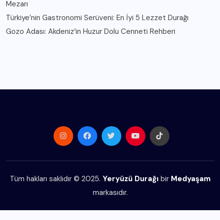
Mezarı
Türkiye’nin Gastronomi Serüveni: En İyi 5 Lezzet Durağı
Gozo Adası: Akdeniz’in Huzur Dolu Cenneti Rehberi
Tüm hakları saklıdır © 2025.
Yeryüzü Durağı
bir
Medyaşam
markasıdır.