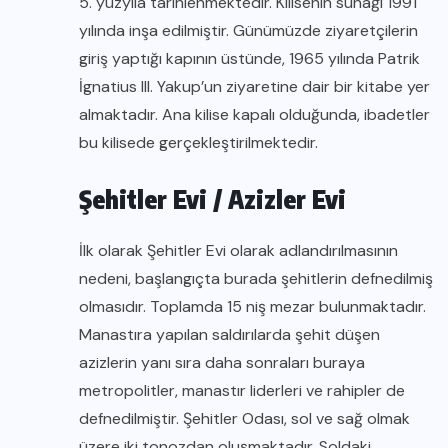
5. yüzyıla tarihlenmektedir. Kilisenin sunağı 1991
yılında inşa edilmiştir. Günümüzde ziyaretçilerin
giriş yaptığı kapının üstünde, 1965 yılında Patrik
İgnatius III. Yakup’un ziyaretine dair bir kitabe yer
almaktadır. Ana kilise kapalı olduğunda, ibadetler
bu kilisede gerçekleştirilmektedir.
Şehitler Evi / Azizler Evi
İlk olarak Şehitler Evi olarak adlandırılmasının
nedeni, başlangıçta burada şehitlerin defnedilmiş
olmasıdır. Toplamda 15 niş mezar bulunmaktadır.
Manastıra yapılan saldırılarda şehit düşen
azizlerin yanı sıra daha sonraları buraya
metropolitler, manastır liderleri ve rahipler de
defnedilmiştir. Şehitler Odası, sol ve sağ olmak
üzere iki tonozdan oluşmaktadır. Soldaki