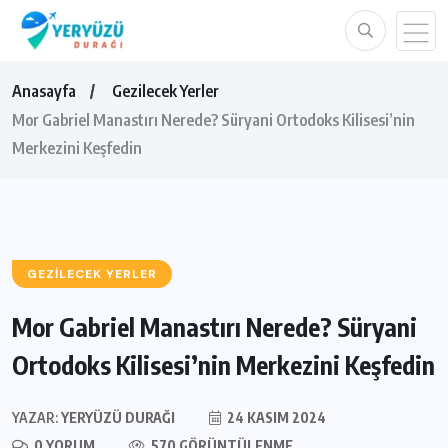
Anasayfa
Gezilecek Yerler
Mor Gabriel Manastırı Nerede? Süryani Ortodoks Kilisesi’nin
Merkezini Keşfedin
GEZILECEK YERLER
Mor Gabriel Manastırı Nerede? Süryani
Ortodoks Kilisesi’nin Merkezini Keşfedin
YAZAR:
YERYÜZÜ DURAĞI
24 KASIM 2024
0 YORUM
570 GÖRÜNTÜLENME